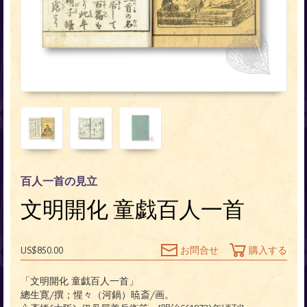
百人一首の見立
文明開化 童戯百人一首
US$850.00
お問合せ
購入する
「文明開化 童戯百人一首」
總生寛/撰；惺々（河鍋）暁斎/画。