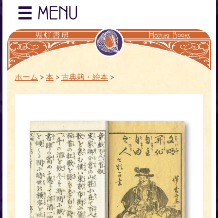
☰
MENU
ホーム
>
本
>
古典籍・絵本
>