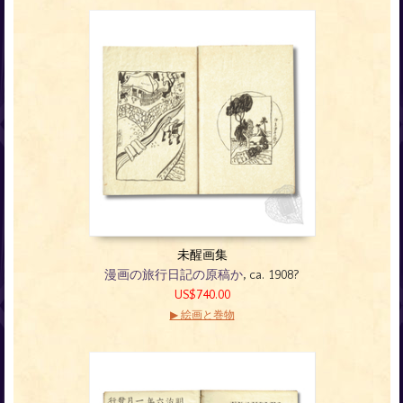
未醒画集
漫画の旅行日記の原稿か
, ca. 1908?
US$740.00
▶ 絵画と巻物