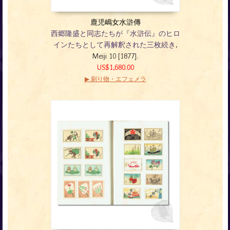
鹿児嶋女水滸傳
西郷隆盛と同志たちが『水滸伝』のヒロ
インたちとして再解釈された三枚続き
,
Meiji 10 [1877].
US$1,680.00
▶ 刷り物・エフェメラ