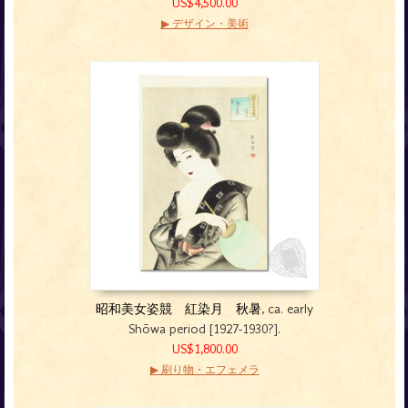
US$4,500.00
▶ デザイン・美術
昭和美女姿競 紅染月 秋暑
, ca. early
Shōwa period [1927-1930?].
US$1,800.00
▶ 刷り物・エフェメラ