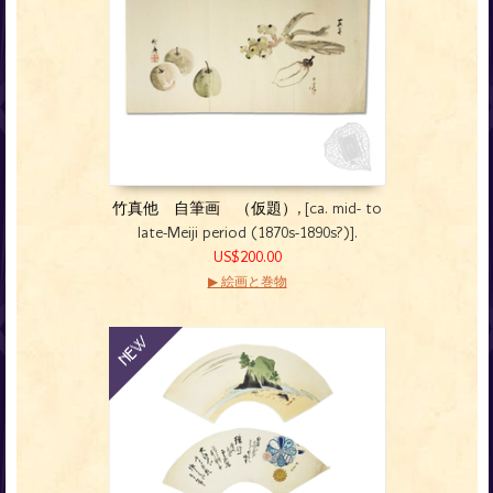
竹真他 自筆画 （仮題）
, [ca. mid- to
late-Meiji period (1870s-1890s?)].
US$200.00
▶ 絵画と巻物