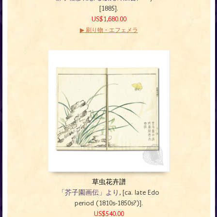
[1885].
US$1,680.00
▶ 刷り物・エフェメラ
草虫花卉譜
「芥子園画伝」より
, [ca. late Edo
period (1810s-1850s?)].
US$540.00