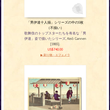
「男伊達十人揃」シリーズの中の5枚
（不揃い）
歌舞伎のトップスターたちを有名な「男
伊達」姿で描いたシリーズ
, Keiō Gannen
[1865].
US$740.00
▶ 刷り物・エフェメラ