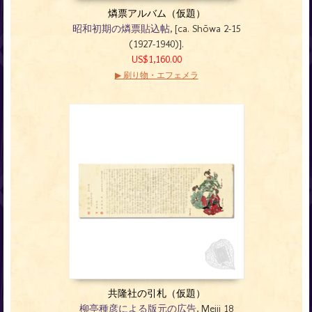
燐票アルバム（仮題）
昭和初期の燐票貼込帖
, [ca. Shōwa 2-15
(1927-1940)].
US$1,160.00
▶ 刷り物・エフェメラ
共隆社の引札（仮題）
柳亭種彦による版元の広告
, Meiji 18