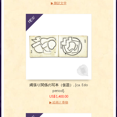
▶ 翻訳文学
縄張り関係の写本（仮題）
, [ca. Edo
period].
US$1,400.00
▶ 絵画と巻物