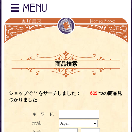
☰
MENU
商品検索
ショップで '
' をサーチしました：
609
つの商品見
つかりました
キーワード:
地域: