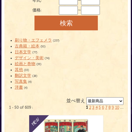
~
年式:
~
価格:
刷り物・エフェメラ
(257)
古典籍・絵本
(93)
日本文学
(77)
デザイン・美術
(74)
絵画と巻物
(39)
其他
(33)
翻訳文学
(28)
写真集
(4)
洋書
(4)
並べ替え
1 - 50 of 609 :
1
2
3
4
5
6
7
8
9
10
...