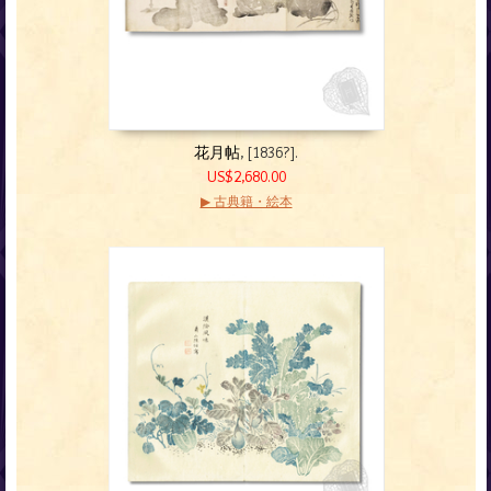
花月帖
, [1836?].
US$2,680.00
▶ 古典籍・絵本