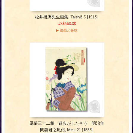
松井桃洲先生画集
, Taishō 5 [1916].
US$560.00
▶ 絵画と巻物
風俗三十二相 遊歩がしたそう 明治年
間妻君之風俗
, Meiji 21 [1888].