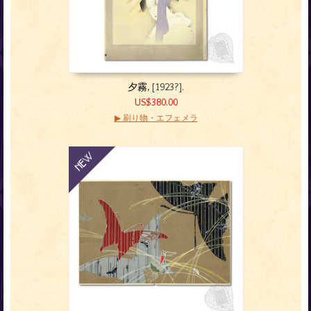
夕霧
, [1923?].
US$380.00
▶ 刷り物・エフェメラ