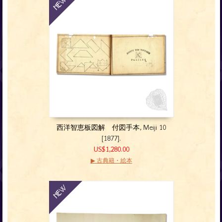
西洋智恵板図解 付図手本
, Meiji 10
[1877].
US$1,280.00
▶ 古典籍・絵本