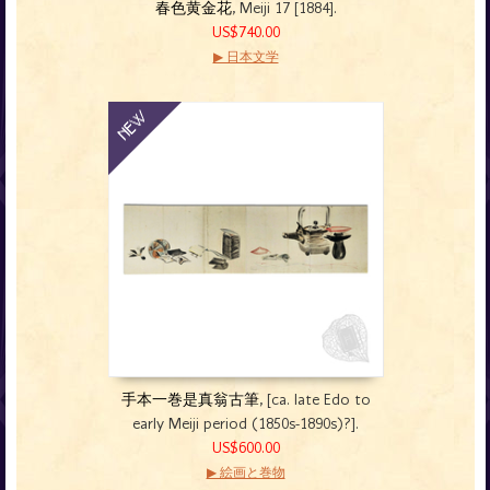
春色黄金花
, Meiji 17 [1884].
US$740.00
▶ 日本文学
手本一巻是真翁古筆
, [ca. late Edo to
early Meiji period (1850s-1890s)?].
US$600.00
▶ 絵画と巻物