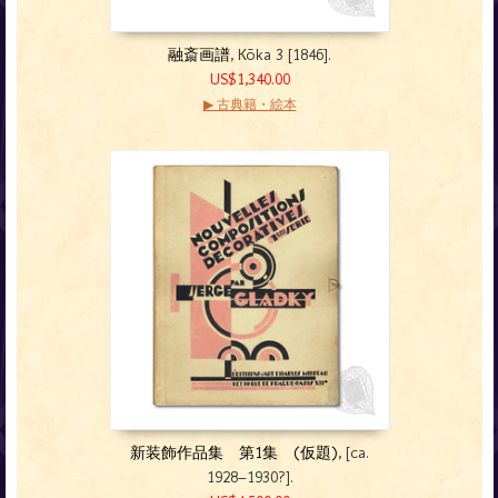
融斎画譜
, Kōka 3 [1846].
US$1,340.00
▶ 古典籍・絵本
新装飾作品集 第1集 (仮題)
, [ca.
1928–1930?].